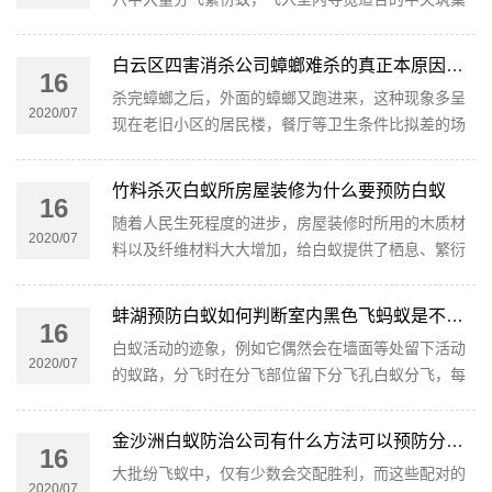
并为害家中的木质结构，可运用含有联苯菊酯成分的
白蚁药稀释20-50倍后对居室的墙外、阳台、窗台等外
白云区四害消杀公司蟑螂难杀的真正本原因在哪
16
部中央均匀喷洒。
杀完蟑螂之后，外面的蟑螂又跑进来，这种现象多呈
2020/07
现在老旧小区的居民楼，餐厅等卫生条件比拟差的场
所。当呈现这种状况时，哪怕室内的蟑螂杀的再洁
净，也会不时的呈现蟑螂，形成蟑螂杀不洁净的假
竹料杀灭白蚁所房屋装修为什么要预防白蚁
16
象。
随着人民生死程度的进步，房屋装修时所用的木质材
2020/07
料以及纤维材料大大增加，给白蚁提供了栖息、繁衍
的空间和食物来源；且随着气候变暖，使白蚁的有效
活动周期延长，致使白蚁危害频繁发作。
蚌湖预防白蚁如何判断室内黑色飞蚂蚁是不是白蚁繁殖蚁
16
白蚁活动的迹象，例如它偶然会在墙面等处留下活动
2020/07
的蚁路，分飞时在分飞部位留下分飞孔白蚁分飞，每
年2-6月是白蚁长翅繁衍蚁的分飞期，在此期间大量白
蚁集中由窝中飞出，一定要进步警觉定期检查，长期
金沙洲白蚁防治公司有什么方法可以预防分飞季白蚁
16
堆放不动的物品，看能否有白蚁危害。
大批纷飞蚁中，仅有少数会交配胜利，而这些配对的
2020/07