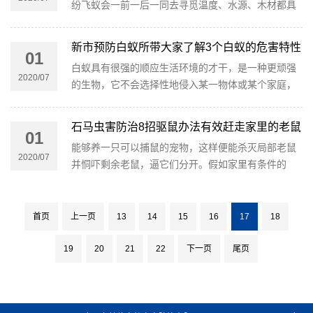
纷飞蚁会一前一后一同去寻觅温度、水源、木材都具
备的中央，树立新巢。家里需做好物理防护、在黄昏
时分关好门窗，并翻开空调除湿形式，同时坚持室内
新市预防白蚁所带大家了解3个白蚁的危害特性
01
枯燥环境。
白蚁具有很强的顺应生活环境的才干，是一种更顽强
2020/07
的生物，它不会选择性地侵入某一物体或某个家庭，
任何家庭或任何物品都可能成为它的巢穴，因此白蚁
危害范围很广。
石马虫害防治8招驱鼠办法有效赶走家里的老鼠
01
能够养一只可以捕鼠的宠物，这样便能杀灭局部老鼠
2020/07
并恫吓剩余老鼠，逼它们分开。假如家里有条件的
话，倡议最好买或领养一只猫、蛇（这个能够不思
索）或其他捕鼠宠物，锻炼它主动去抓室内的老鼠。
首页
上一页
13
14
15
16
17
18
19
20
21
22
下一页
尾页