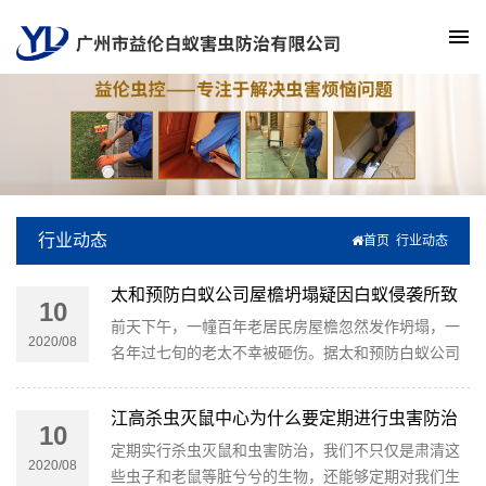
行业动态
首页
行业动态
太和预防白蚁公司屋檐坍塌疑因白蚁侵袭所致
10
前天下午，一幢百年老居民房屋檐忽然发作坍塌，一
2020/08
名年过七旬的老太不幸被砸伤。据太和预防白蚁公司
了解，屋檐坍塌疑因白蚁侵袭所致。
江高杀虫灭鼠中心为什么要定期进行虫害防治
10
定期实行杀虫灭鼠和虫害防治，我们不只仅是肃清这
2020/08
些虫子和老鼠等脏兮兮的生物，还能够定期对我们生