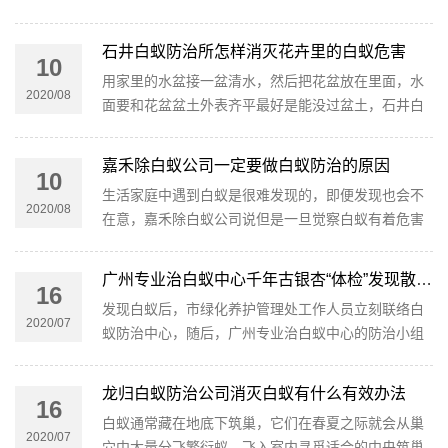
活的环境进行清洁，坚持我们所在环境的洁净和卫
生。
石井白蚁防治所怎样消灭花卉里的白蚁危害
10
用家里的水盆接一盆清水，然后把花盆放在里面，水
2020/08
面要和花盆盆土外表齐平最好是能没过盆土，石井白
蚁防治所说这样是最好的，然后浸泡20分钟就能够拿
出来了，会看到很多白蚁漂浮的身体。
嘉禾除白蚁公司一定要做白蚁防治的原因
10
生活家庭中遇到白蚁是很难发现的，即便发现也会不
2020/08
在意，嘉禾除白蚁公司说但是一旦觉察白蚁有着危害
严重时就比拟迟了，这个时分家里的装修和家具等都
遭到了毁坏，就会形成相当大成都的损失。
广州专业治白蚁中心千年古银杏“体检”发现散白蚁
16
发现白蚁后，市绿化养护管理处工作人员立刻联络白
2020/07
蚁防治中心，随后，广州专业治白蚁中心的防治小组
赶到现场，在碎屑尘土中找到了一只兵蚁，确认这种
白蚁是散白蚁，同时还在古银杏西边发现白蚁蚁道。
龙归白蚁防治公司消灭白蚁有什么有效办法
16
白蚁通常藏在地底下筑巢，它们在春夏之际就会从巢
2020/07
穴中大量分飞繁衍蚁，飞入室内寻觅适合的中央筑巢