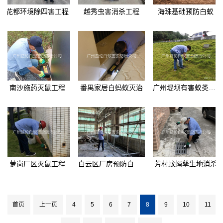
花都环境除四害工程
越秀虫害消杀工程
海珠基础预防白蚁
南沙施药灭鼠工程
番禺家居白蚂蚁灭治
广州堤坝有害蚁类防控
萝岗厂区灭鼠工程
白云区厂房预防白蚁工程
芳村蚊蝇孳生地消杀
首页
上一页
4
5
6
7
8
9
10
11