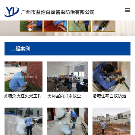
工程案例
黄埔杀灭红火蚁工程
天河室内消杀蚊虫工程
增城住宅白蚁防治工程