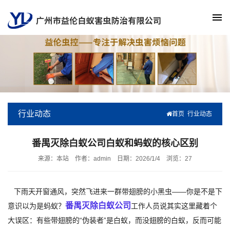
行业动态
首页
行业动态
番禺灭除白蚁公司白蚁和蚂蚁的核心区别
来源：本站
作者：admin
日期：2026/1/4
浏览：
27
下雨天开窗通风，突然飞进来一群带翅膀的小黑虫——你是不是下
番禺灭除白蚁公司
意识以为是蚂蚁？
工作人员说其实这里藏着个
大误区：有些带翅膀的“伪装者”是白蚁，而没翅膀的白蚁，反而可能