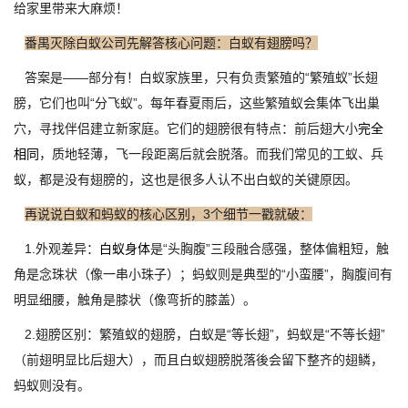
给家里带来大麻烦！
番禺灭除白蚁公司先解答核心问题：白蚁有翅膀吗？
答案是——部分有！白蚁家族里，只有负责繁殖的“繁殖蚁”长翅
膀，它们也叫“分飞蚁”。每年春夏雨后，这些繁殖蚁会集体飞出巢
穴，寻找伴侣建立新家庭。它们的翅膀很有特点：前后翅大小
完全
相同
，质地轻薄，飞一段距离后就会脱落。而我们常见的工蚁、兵
蚁，都是没有翅膀的，这也是很多人认不出白蚁的关键原因。
再说说白蚁和蚂蚁的核心区别，3个细节一戳就破：
1.外观差异：
白蚁身体
是“头胸腹”三段融合感强，整体偏粗短，触
角是念珠状（像一串小珠子）；蚂蚁则是典型的“小蛮腰”，胸腹间有
明显细腰，触角是膝状（像弯折的膝盖）。
2.翅膀区别：繁殖蚁的翅膀，白蚁是“等长翅”，蚂蚁是“不等长翅”
（前翅明显比后翅大），而且白蚁翅膀脱落後会留下整齐的翅鳞，
蚂蚁则没有。