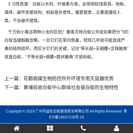
3.习性危害：白蚁以木材、纤维素为食，会悄悄蛀蚀家具、地板、
墙体，破坏房屋结构；蚂蚁是杂食性，偏爱甜食，主要是骚扰人
类，不会破坏建筑。
千万别小看这两种小虫的区别！番禺灭除白蚁公司说如果把分飞的
白蚁
当成蚂蚁
忽略，一旦它们在室内筑巢，短短几年就可能造成严
重的结构损坏。而区分它们的关键，记住“等长翅+无细腰+念珠触角”
就是白蚁，“不等长翅+细腰+膝状触角”才是蚂蚁。
上一篇：
花都病媒生物防控所外环境专用灭鼠器优势
下一篇：
黄埔验收白蚁中心群体社会是白蚁的生物特性
Copyright © 2019 广州市益伦白蚁害虫防治有限公司 All Rights Reserved.
粤
ICP备19037239号-10