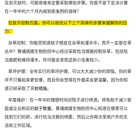
及到灭蚊时，可能很难肯定要采取哪些步骤。你是不是下定决计要
在一年中的六个月内闻到
杀虫剂
的滋味？
在蚊子控制方面，你可以依托以下三个简单的步骤来缓解你的压
力：
杂草控制：你能否知道蚊子栖息在杂草和灌木中，而不一定是在草
丛中？黄埔病媒生物防控中心经过采取恰当措施控制杂草，包括恰
当施肥和维持灌木，你可能会发现这些小虫害较少。
草坪护理：全年实行的草坪护理，可以大大减少你的烦恼。你的草
坪不只看起来更安康，而且你会觉得在外面呆会更温馨，因为你知
道已经采取了
灭蚊措施
。
年度维护：在一年中的理想时间对院子进行喷洒，将有助于减少家
庭或企业附近的
蚊子数量
。黄埔病媒生物防控中心知道在哪里可以
找到它们的卵，进行恰当次数的喷雾，然后让你再次享用户外的生
活和工作区域。