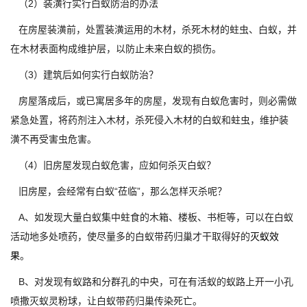
（2）装潢行实行白蚁防治的办法
在房屋装潢前，处置装潢运用的木材，杀死木材的蛀虫、白蚁，并
在木材表面构成维护层，以防止未来白蚁的损伤。
（3）建筑后如何实行白蚁防治？
房屋落成后，或已寓居多年的房屋，发现有白蚁危害时，则必需做
紧急处置，将药剂注入木材，杀死侵入木材的白蚁和蛀虫，维护装
潢不再受害虫危害。
（4）旧房屋发现白蚁危害，应如何杀灭白蚁？
旧房屋，会经常有白蚁“莅临”，那么怎样灭杀呢？
A、如发现大量白蚁集中蛀食的木箱、楼板、书柜等，可以在白蚁
活动地多处喷药，使尽量多的白蚁带药归巢才干取得好的
灭蚁效
果
。
B、对发现有蚁路和分群孔的中央，可在有活蚁的蚁路上开一小孔
喷撒灭蚁灵粉球，让白蚁带药归巢传染死亡。