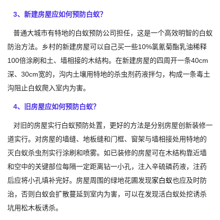
3、新建房屋应如何预防白蚁？
普通大城市有特地的白蚁预防公司担任，这是一个高效明智的白蚁
防治方法。乡村的新建房屋可以自己买一些10%氯氰菊酯乳油稀释
100倍涂刷和土、墙相接的木结构。在新建房屋的四周开一条40cm
深、30cm宽的，沟内土壤用特地的杀虫剂药液拌匀，构成一条毒土
沟阻止白蚁爬入室内为害。
4、旧房屋应如何预防白蚁？
对旧的房屋实行白蚁预防处置，更好的方法是分别房屋创新装修一
道实行。对房屋的墙缝、地板缝和门框、窗架与墙相接处用特地的
灭白蚁杀虫剂实行涂刷和喷雾。如已装修的房屋可在木结构靠近墙
和空中的关键部位每隔一定距离钻一小孔，注入辛硫磷药液，注药
后应将小孔填补完好。房屋周围的绿地花圃发现
家白蚁
也应及时防
治，否则白蚁会扩散蔓延到室内为害，可以在发现活白蚁处挖诱杀
坑用松木板诱杀。