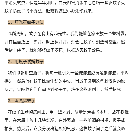
来消灭蚊虫，但是年年如此，白云四害消杀中心总结一些
驱蚊子
灭
蚊子防蚊子的小办法，赶紧将这些小办法珍藏吧。
1、灯光灭蚊子办法
众所周知，蚊子在晚上有趋光性。我们能够在家里放一个塑料袋，
并在里面放上一盏灯。晚上翻开灯，灯会把蚊子引到塑料袋里，然
后封上袋子，就能够将蚊子闷死，以抵达
灭蚊子
效果。
2、用瓶子诱捕蚊子
我们能够用空瓶子，将每一瓶倒入一些糖溶液或洗濯剂溶液，平均
摇匀，然后放在蚊子比较生动的中央。当蚊子闻到这些刺激性的滋
味时，会吸收它们自动飞到瓶子里，粘在这些溶剂上，然后粘死。
3、熏蒸驱蚊子
在蚊子生动的房间里，用一些木屑，尽量是芳香的木屑，放在铁罐
里，在木屑上放上几块红炭，在外表放上一些单调的柑橘、橙子或
柚皮。熄灭后，它会分发出猛烈的气息，这样蚊子闻了之后就会退