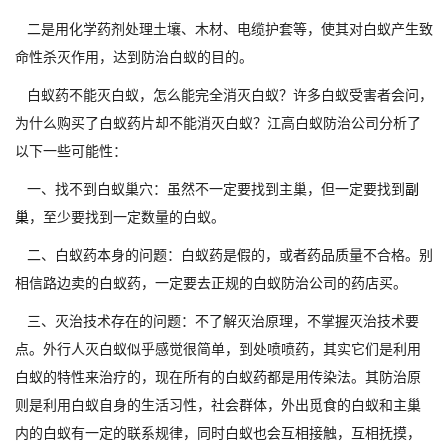
二是用化学药剂处理土壤、木材、电缆护套等，使其对白蚁产生致
命性杀灭作用，达到防治白蚁的目的。
白蚁药不能灭白蚁，怎么能完全消灭白蚁？许多白蚁受害者会问，
为什么购买了白蚁药片却不能消灭白蚁？江高白蚁防治公司分析了
以下一些可能性：
一、找不到白蚁巢穴：虽然不一定要找到主巢，但一定要找到
副
巢
，至少要找到一定数量的白蚁。
二、白蚁药本身的问题：白蚁药是假的，或者药品质量不合格。别
相信路边卖的白蚁药，一定要去正规的白蚁防治公司的药店买。
三、灭治技术存在的问题：不了解灭治原理，不掌握灭治技术要
点。外行人灭白蚁似乎感觉很简单，到处喷喷药，其实它们是利用
白蚁的特性来治疗的，现在所有的白蚁药都是用传染法。其防治原
则是利用白蚁自身的生活习性，社会群体，外出觅食的白蚁和主巢
内的白蚁有一定的联系规律，同时白蚁也会互相接触，互相抚摸，