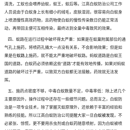
清洗，工蚁也会喂养幼蚁，蚁王，蚁后等。江高白蚁防治公司工作
人员说由于白蚁身上长有细小的绒毛，皮肤湿润，很容易向白蚁身
上喷洒慢性高效药物，且药物使白蚁的慢性传染数日仍能正常活
动，再带回主便可互相传染，最终达到全巢中毒致死的效果。
四、蚁路在运行过程中破坏得太严重：如果是在蚁巢附属部位的通
气孔上施药，将喷药孔捅大一点没有关系，不会影响效果；但是如
果是在
蚁路上
施药，就不能太严重地破坏蚁路。蚂蚁道路是白蚁王
国的道路，白蚁药必须依赖这些“道路”才能有效地传播，如果对蚂蚁
道路的破坏过于严重，以致双方白蚁都无法接触，药效就无法发
挥。
五、施药点密度不够，中毒白蚁数量不足，中毒率低：除上述几个
主要原因外，操作过程中还存在一些细节问题。总而言之，白蚁防
治是一项专业技术，除了掌握灭蚁原理外，还依赖于丰富的经验和
熟练的技能。所以江高白蚁防治公司提醒大家一旦
白蚁被发现
，不
必紧张、惊慌，更不要用杀虫剂或白蚁药随意喷射，因为白蚁被喷