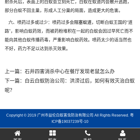
射杀死后，表面上的白蚁会立刻死亡，白蚁在蚁道内会散开逃跑，
部分白蚁不回主巢，形成人工分巢的局面，造成更大的危害。
六、喷药过多或过少：喷药过多会
阻塞蚁道
，切断白蚁王国的“道
路”，影响白蚁药效，而被药粉堆积在一起的白蚁会因过早死亡而不
能向其他白蚁传播药毒，严重影响白蚁药效。喷药太少的话当然也
不好，药力不足以达到杀灭效果。
上一篇：
石井四害消杀中心在餐厅发现老鼠怎么办
下一篇：
白云白蚁防治公司：洪涝过后，如何有效灭治白蚁
呢？
Copyright © 2019 广州市益伦白蚁害虫防治有限公司 All Rights Reserved.
粤
ICP备19037239号-10