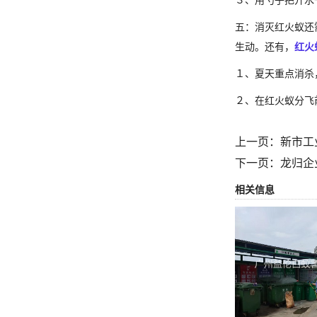
３、用勺子把开水
五：消灭红火蚁还
生动。还有，
红火
１、夏天重点消杀
２、在红火蚁分飞
上一页：
新市工
下一页：
龙归企
相关信息