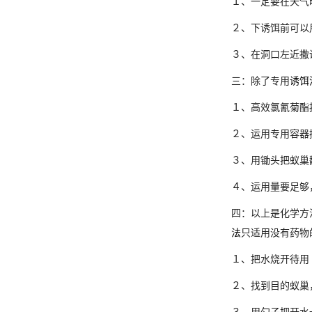
１、一定要在天气
２、下诱饵前可以
３、在洞口左近撒
三：除了专用
诱饵
１、高效氯氰菊酯
２、运用专用容器
３、用锄头把蚁巢
４、运用量要足够
四：以上是化学方
法
只适用没有药物
１、把水烧开待用
２、找到目的蚁巢