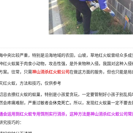
海中央比较严重，特别是沿海地域的农田，山坡，草地红火蚁曾经众多成
种红火蚁属于肉食小动物，攻击性强，是外来物种入侵。我国对这种入侵
方案。往常，只需
神山消杀红火蚁公司
在做这方面的服务，但也只能是局
灭红火蚁，方法和技巧，仅供参考
切忌去撩红火蚁的蚁巢，特别是小孩爱贪玩，一定要管制好小孩子别乱捣
然会疼痛难耐，严重过敏者会
休克死亡
。所以，发现红火蚁巢一定不要去
通会运用到红火蚁专用饵剂实行消杀，这种方法是神山消杀红火蚁公司常
讲究技巧的：