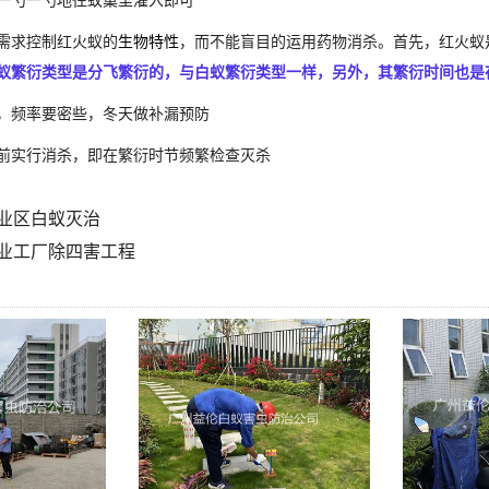
一勺一勺地往蚁巢里灌入即可
需求控制红火蚁的
生物特性
，而不能盲目的运用药物消杀。首先，红火蚁
蚁繁衍类型是分飞繁衍的，与白蚁繁衍类型一样，另外，其繁衍时间也是
，频率要密些，冬天做补漏预防
前实行消杀，即在繁衍时节频繁检查灭杀
业区白蚁灭治
业工厂除四害工程