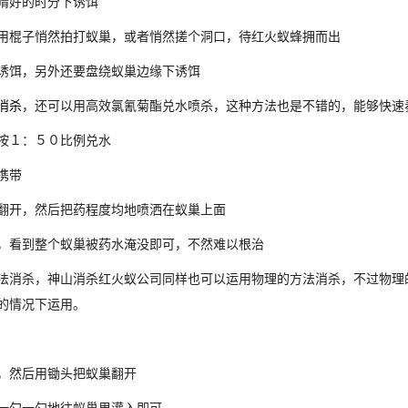
晴好的时分下诱饵
用棍子悄然拍打蚁巢，或者悄然搓个洞口，待红火蚁蜂拥而出
诱饵，另外还要盘绕蚁巢边缘下诱饵
消杀
，还可以用高效氯氰菊酯兑水喷杀，这种方法也是不错的，能够快速
按１：５０比例兑水
携带
翻开，然后把药程度均地喷洒在蚁巢上面
，看到整个蚁巢被药水淹没即可，不然难以根治
法消杀，神山消杀红火蚁公司同样也可以运用物理的方法消杀，不过物理
的情况下运用。
，然后用锄头把蚁巢翻开